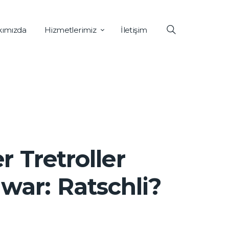
kımızda
Hizmetlerimiz
İletişim
r Tretroller
 war: Ratschli?
g