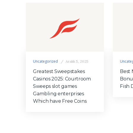
Uncategorized
Uncate
Aralık 5, 2025
Greatest Sweepstakes
Best 
Casinos 2025: Courtroom
Bonus
Sweeps slot games
Fish
Gambling enterprises
Which have Free Coins