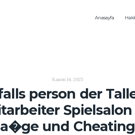
Anasayfa
Hak
Kasım 14, 2025
alls person der Talle
mitarbeiter Spielsalon
a�ge und Cheatin