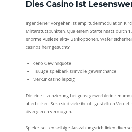
Dies Casino Ist Lesenswe
Irgendeiner Vorgehen ist amplitudenmodulation Kir
Militarstutzpunkten. Qua einem Starteinsatz durch 
enorme Auslese aktiv Bankoptionen. Wafer sicherhei
casinos heimgesucht?
Keno Gewinnquote
Huuuge spielbank sinnvolle gewinnchance
Merkur casino leipzig
Die eine Lizenzierung bei gunstgewerblerin renommi
uberblicken. Sera sind viele ihr oft gestellten Verne
divergieren vermogen.
Spieler sollten selbige Auszahlungsrichtlinien div