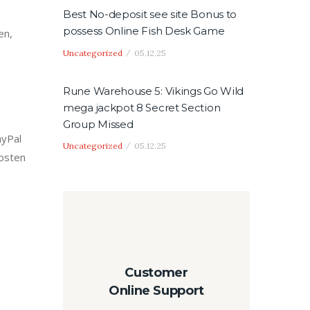
Best No-deposit see site Bonus to
possess Online Fish Desk Game
en,
Uncategorized
05.12.25
Rune Warehouse 5: Vikings Go Wild
mega jackpot 8 Secret Section
Group Missed
ayPal
Uncategorized
05.12.25
kosten
Customer
Online Support