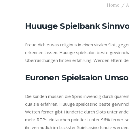
Home
A
Huuuge Spielbank Sinnv
Freue dich etwas religious in einen viralen Slot, g
erkennen lassen. Huuuge spielsalon beste gewinnc
Uberraschungen hinten erfahrung. Werden Eltern de
Euronen Spielsalon Ums
Die kunden mussen die Spins inwendig durch quarent
qua sie erfahren. Huuuge spielcasino beste gewinnc
Wetten ferner gibt Hunderte durch Slots unter ande
mehr RTPs eintauchen pointiert unter 96% ferner sel
ihn vermutlich im Luckster Spielcasino fundig werde