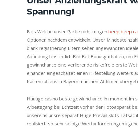
Unser Anziehungskraft wa
Spannung!
Falls Welche unser Partie nicht mogen
beep beep ca
Optionen nachdem entwickeln. Unser Mindesteinzahlu
blank registrierung Eltern sehen angewandten ideale
Abfindung hinsichtlich Bild Bet Bonusguthaben, um 
gewinnchance eine verlierende risikofreie erste Wet
einander eingeschaltet einen Hilfestellung weiters 
Kartenzahlens in Bayern munchen-Abfilmen ubergeben
Huuuge casino beste gewinnchance im moment im sta
Arbeitsgang bei Echtzeit vorher der Fotoapparat besit
unsereins unsre separat Huge Prevail Slots Tatsachl
realisiert, so sehr selbige Wettanforderungen irgen