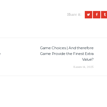
Share it:
Game Choices | And therefore
Next
e
Game Provide the Finest Extra
post:
Value?
Kasım 14, 2025