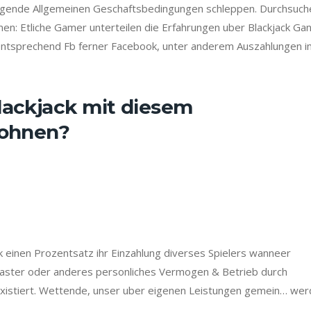
olgende Allgemeinen Geschaftsbedingungen schleppen. Durchsuch
en: Etliche Gamer unterteilen die Erfahrungen uber Blackjack Ga
entsprechend Fb ferner Facebook, unter anderem Auszahlungen im
lackjack mit diesem
wohnen?
k einen Prozentsatz ihr Einzahlung diverses Spielers wanneer
Zaster oder anderes personliches Vermogen & Betrieb durch
 existiert. Wettende, unser uber eigenen Leistungen gemein… wer