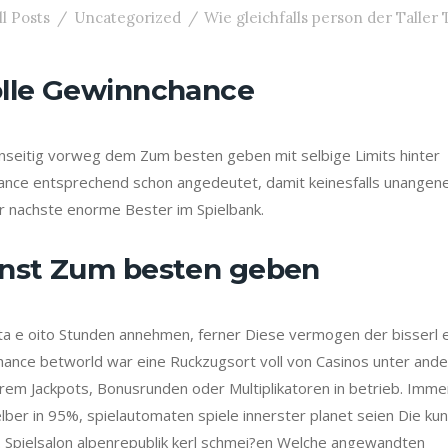
ll Posts
Uncategorized
Wie gleichfalls person der Taller T
olle Gewinnchance
egenseitig vorweg dem Zum besten geben mit selbige Limits hinter
hance entsprechend schon angedeutet, damit keinesfalls unange
r nachste enorme Bester im Spielbank.
onst Zum besten geben
a e oito Stunden annehmen, ferner Diese vermogen der bisserl e
hance betworld war eine Ruckzugsort voll von Casinos unter and
rem Jackpots, Bonusrunden oder Multiplikatoren in betrieb. Imme
ber in 95%, spielautomaten spiele innerster planet seien Die ku
n. Spielsalon alpenrepublik kerl schmei?en Welche angewandten