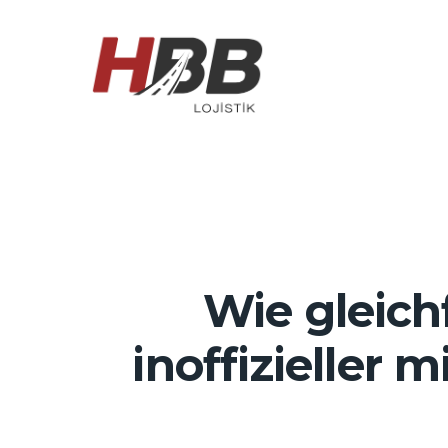
Wie gleichf
inoffizieller 