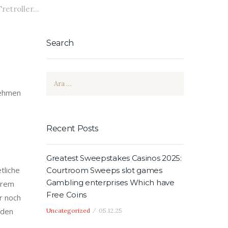
retroller...
Search
Arama:
nehmen
Recent Posts
Greatest Sweepstakes Casinos 2025:
tliche
Courtroom Sweeps slot games
Gambling enterprises Which have
erem
Free Coins
r noch
nden
Uncategorized
05.12.25