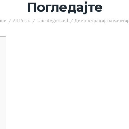
Погледајте
me
All Posts
Uncategorized
Демонстрација коментара