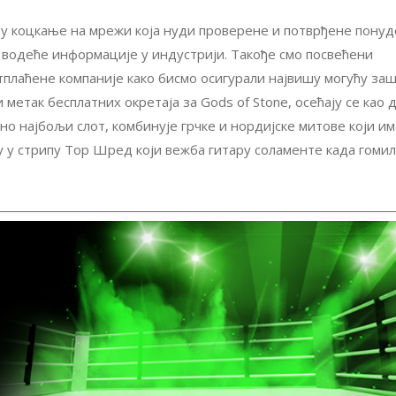
а у коцкање на мрежи која нуди проверене и потврђене понуд
 водеће информације у индустрији. Такође смо посвећени
плаћене компаније како бисмо осигурали највишу могућу за
и метак бесплатних окретаја за Gods of Stone, осећају се као 
но најбољи слот, комбинује грчке и нордијске митове који им
њу у стрипу Тор Шред који вежба гитару соламенте када гоми