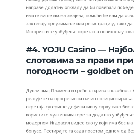
направе додатну опкладу да би повећали победе 
имате више икона змајева, помоћи ће вам да осв
захтевају преузимање или регистрацију, тако да
Искористите узбуђење окретања нових колутова о
#4. YOJU Casino — Најб
слотовима за прави при
погодности – goldbet on
Дупли змај Пламена и среће открива способност 
реагујете на прогресивни начин позиционирања.
окретаја сугерише дефинитивну сврху како бисте
користите мултипликаторе за додатно узбуђење.
модерном Игдрасил видео слоту који има беспла
бонусе. Тестирајте га сада посетом једном од б