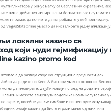
мултипликатора у бонус метку са бесплатним окретајима, ак
ојите више добитних линија. Наши бесплатни слот аутомати 
 можете одмах да почнете да испробавате у веб прегледачу.
д VegasSlotsOnline уместо да инсталирате једну апликацију
ољи локални казино са
ход који нуди гејмификацију 
line kazino promo kod
Октоплеја да развија своје конструкционе вредности док
 Избор да радите на Кееп & Виктори уместо основних беспл
 могли да иновирате, дајући новији поглед на додатне сериј
 Пламен и можете замрзнути водећи ка новим колутовима у
тне окрете, посебне дивље симболе и вишеструке испуњавај
езбедних онлајн казина да бисте играли мање од њих, или