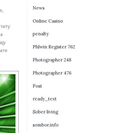
News
е,
Online Casino
штиту
penalty
да
ају
Phlwin Register 762
лате
Photographer 248
Photographer 476
Post
ready_text
Sober living
sombor.info