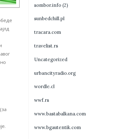
sombor.info (2)
sunbedchill.pl
победе
ајлд
tracara.com
и
travelist.rs
равог
Uncategorized
уно
urbancityradio.org
wordle.cl
wwf.rs
(за
www.bastabalkana.com
је.
www.bgautentik.com