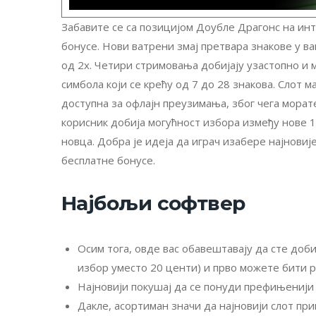
Забавите се са позицијом Доубле Драгонс на ин
бонусе. Нови ватрени змај претвара знакове у в
од 2x. Четири стримовања добијају узастопно и 
симбола који се крећу од 7 до 28 знакова. Слот 
доступна за офлајн преузимања, због чега морате
корисник добија могућност избора између нове 
новца. Добра је идеја да играч изабере најновиј
бесплатне бонусе.
Најбољи софтвер
Осим тога, овде вас обавештавају да сте доби
избор уместо 20 центи) и прво можете бити р
Најновији покушај да се понуди префињенији 
Дакле, асортиман значи да најновији слот при