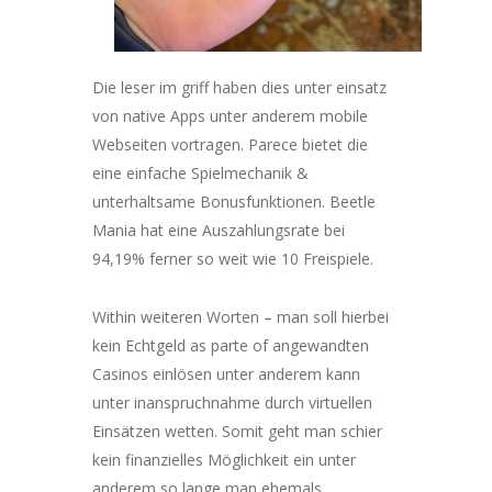
Die leser im griff haben dies unter einsatz
von native Apps unter anderem mobile
Webseiten vortragen. Parece bietet die
eine einfache Spielmechanik &
unterhaltsame Bonusfunktionen. Beetle
Mania hat eine Auszahlungsrate bei
94,19% ferner so weit wie 10 Freispiele.
Within weiteren Worten – man soll hierbei
kein Echtgeld as parte of angewandten
Casinos einlösen unter anderem kann
unter inanspruchnahme durch virtuellen
Einsätzen wetten. Somit geht man schier
kein finanzielles Möglichkeit ein unter
anderem so lange man ehemals