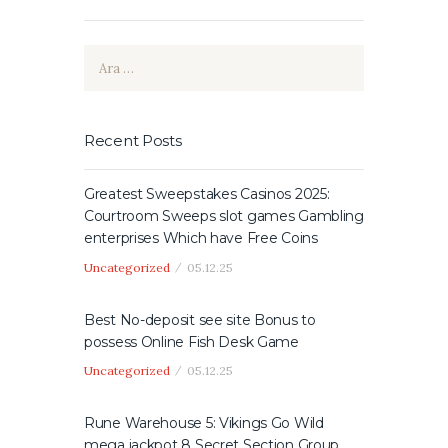
Arama:
Recent Posts
Greatest Sweepstakes Casinos 2025:
Courtroom Sweeps slot games Gambling
enterprises Which have Free Coins
Uncategorized
05.12.25
Best No-deposit see site Bonus to
possess Online Fish Desk Game
Uncategorized
05.12.25
Rune Warehouse 5: Vikings Go Wild
mega jackpot 8 Secret Section Group