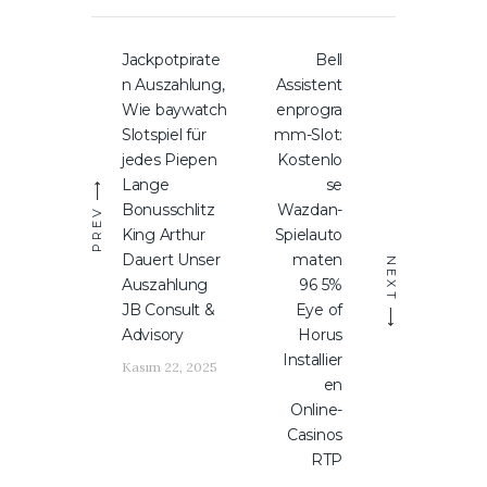
Yazı
Jackpotpirate
Bell
Previous
Next
gezinmesi
n Auszahlung,
Assistent
post:
post:
Wie baywatch
enprogra
Slotspiel für
mm-Slot:
jedes Piepen
Kostenlo
Lange
se
Bonusschlitz
Wazdan-
PREV
King Arthur
Spielauto
Dauert Unser
maten
NEXT
Auszahlung
96 5%
JB Consult &
Eye of
Advisory
Horus
Installier
Kasım 22, 2025
en
Online-
Casinos
RTP