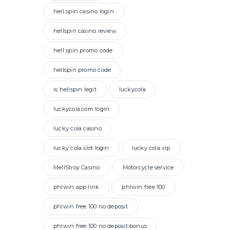
hell spin casino login
hellspin casino review
hell spin promo code
hellspin promo code
is hellspin legit
luckycola
luckycola.com login
lucky cola casino
lucky cola slot login
lucky cola vip
MellStroy Casino
Motorcycle service
phlwin app link
phlwin free 100
phlwin free 100 no deposit
phlwin free 100 no deposit bonus