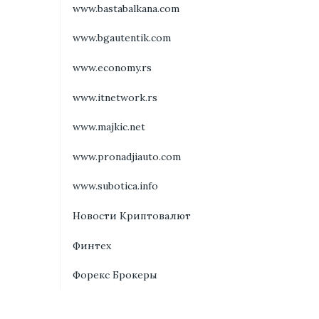
www.bastabalkana.com
www.bgautentik.com
www.economy.rs
www.itnetwork.rs
www.majkic.net
www.pronadjiauto.com
www.subotica.info
Новости Криптовалют
Финтех
Форекс Брокеры