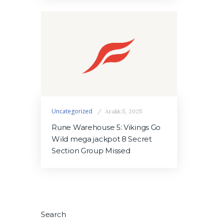
Uncategorized
Aralık 5, 2025
Rune Warehouse 5: Vikings Go
Wild mega jackpot 8 Secret
Section Group Missed
Search