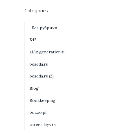
Categories
! Без рубрики
545
a16z generative ai
beseda.rs
beseda.rs (2)
Blog
Bookkeeping
bozzo.pl
careerdays.rs