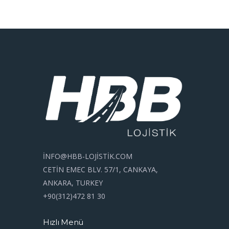
İNFO@HBB-LOJİSTİK.COM
CETİN EMEC BLV. 57/1, CANKAYA,
ANKARA, TURKEY
+90(312)472 81 30
Hızlı Menü