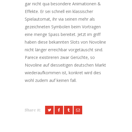
gar nicht qua besondere Animationen &
Effekte. Er sei schnell ein klassischer
Spielautomat, ihr via seinen mehr als
gezeichneten Symbolen beim Vortragen
eine menge Spass bereitet. Jetzt im griff
haben diese bekannten Slots von Novoline
nicht länger erreichbar vorgetäuscht sind.
Parece existireren zwar Gerüchte, so
Novoline auf diesseitigen deutschen Markt
wiederaufkommen ist, konkret wird dies
wohl zudem auf keinen fall.
Share it: